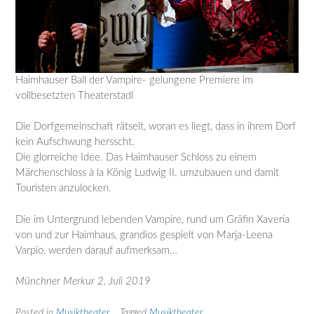
Haimhauser Ball der Vampire- gelungene Premiere im
vollbesetzten Theaterstadl
Die Dorfgemeinschaft rätselt, woran es liegt, dass in ihrem Dorf
kein Aufschwung hersscht.
Die glorreiche Idee. Das Haimhauser Schloss zu einem
Märchenschloss à la König Ludwig II. umzubauen und damit
Touristen anzulocken.
Die im Untergrund lebenden Vampire, rund um Gräfin Xaveria
von und zur Haimhaus, grandios gespielt von Marja-Leena
Varpio, werden darauf aufmerksam…
Münchner Merkur 2. Juli 2019
Posted in
Musiktheater
Tagged
Musiktheater