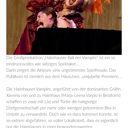
Die Großproduktion „Haimhauser Ball der Vampire“ ist ein so
eindrucksvolles wie witziges Spektakel…
Darin zeigen die Akteure eine ungebremste Spielfreude, Das
Publikum ist ziemlich aus dem Häuschen…umjubelte Premiere…
Die Haimhauser Vampire, angeführt von der dominanten Gräfin
Xaveria von und zu Haimhaus (Marja-Leena Varpio in Bestform)
schaffen es zwar mit List und Tücke die habgierige
Dorfgemeinschaft per mehr oder weniger gekonntem Biss in
Untote zu verwandeln. Doch wie es dazu kommen konnte, ist
so extrem abgefahren, so voller Lokalkolorit, dass es eigentlich
nur die Haimhauser in einer bewundernswerten