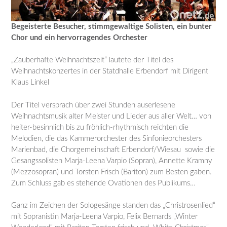
Begeisterte Besucher, stimmgewaltige Solisten, ein bunter
Chor und ein hervorragendes Orchester
„Zauberhafte Weihnachtszeit“ lautete der Titel des
Weihnachtskonzertes in der Statdhalle Erbendorf mit Dirigent
Klaus Linkel
Der Titel versprach über zwei Stunden auserlesene
Weihnachtsmusik alter Meister und Lieder aus aller Welt… von
heiter-besinnlich bis zu fröhlich-rhythmisch reichten die
Melodien, die das Kammerorchester des Sinfonieorchesters
Marienbad, die Chorgemeinschaft Erbendorf/Wiesau sowie die
Gesangssolisten Marja-Leena Varpio (Sopran), Annette Kramny
(Mezzosopran) und Torsten Frisch (Bariton) zum Besten gaben.
Zum Schluss gab es stehende Ovationen des Publikums…
Ganz im Zeichen der Sologesänge standen das „Christrosenlied“
mit Sopranistin Marja-Leena Varpio, Felix Bernards „Winter