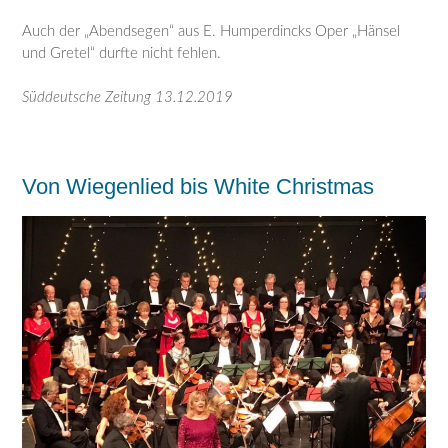
Auch der „Abendsegen“ aus E. Humperdincks Oper „Hänsel
und Gretel“ durfte nicht fehlen.
Süddeutsche Zeitung 13.12.2019
Von Wiegenlied bis White Christmas