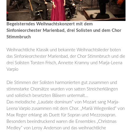
Begeisterndes Weihnachtskonzert mit dem
Sinfonieorchester Marienbad, drei Solisten und dem Chor
Stimmbruch
Weihnachtliche Klassik und bekannte Weihnachtslieder boten
das Sinfonieorchester Marienbad, der Chor Stimmbruch und die
drei Solisten Torsten Frisch, Annette Kramny und Marja-Leena
Varpio
Die Stimmen der Solisten harmonierten gut zusammen und
stimmstarke Chorsätze wurden von satten Streicherklängen
und solistisch besetzten Bläsern untermalt…
Das melodische „Laudate dominum“ von Mozart sang Marja-
Leena Varpio zusammen mit dem Chor. „Mariä Wiegenlied“ von
Max Reger erklang als Duett für Sopran und Mezzosopran.
Besonders beeindruckend waren die Ensembles „Christmas
Medley“ von Leroy Anderson und das weihnachtliche