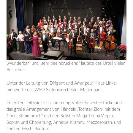
„Wunderbar“ und „sehr beeindruckend“ lautete das Urteil vieler
Besucher…
Unter der Leitung von Dirigent und Arrangeur Klaus Linkel
musizierte das WSO Sinfonieorchester Marienbad…
Im ersten Teil spielte es stimmungsvolle Orchesterstücke und
das große Arrangement von Händels „Tochter Zion“ mit dem
Chor „Stimmbruch“ und den Solisten Marja-Leena Varpio,
Sopran und Chorleitung, Annette Kramny, Mezzosopran, und
Torsten Frisch, Bariton.