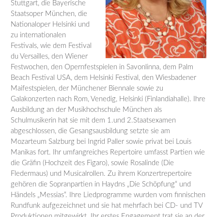
Stuttgart, die Bayerische
Staatsoper München, die
Nationaloper Helsinki und
zu internationalen
Festivals, wie dem Festival
du Versailles, den Wiener
Festwochen, den Opernfestspielen in Savonlinna, dem Palm
Beach Festival USA, dem Helsinki Festival, den Wiesbadener
Maifestspielen, der Münchener Biennale sowie zu
Galakonzerten nach Rom, Venedig, Helsinki (Finlandiahalle). Ihre
Ausbildung an der Musikhochschule München als
Schulmusikerin hat sie mit dem 1.und 2.Staatsexamen
abgeschlossen, die Gesangsausbildung setzte sie am
Mozarteum Salzburg bei Ingrid Paller sowie privat bei Louis
Manikas fort. Ihr umfangreiches Repertoire umfasst Partien wie
die Gräfin (Hochzeit des Figaro), sowie Rosalinde (Die
Fledermaus) und Musicalrollen. Zu ihrem Konzertrepertoire
gehören die Sopranpartien in Haydns „Die Schöpfung“ und
Händels „Messias“. Ihre Liedprogramme wurden vom finnischen
Rundfunk aufgezeichnet und sie hat mehrfach bei CD- und TV
Produktionen mitgewirkt. Ihr erstes Engagement trat sie an der