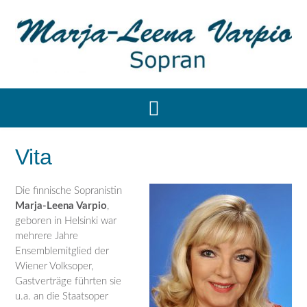
Vita
Die finnische Sopranistin
Marja-Leena Varpio
,
geboren in Helsinki war
mehrere Jahre
Ensemblemitglied der
Wiener Volksoper,
Gastverträge führten sie
u.a. an die Staatsoper