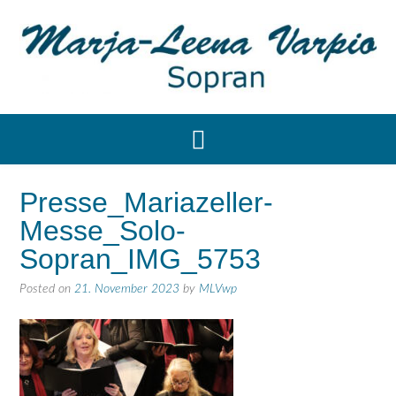
Presse_Mariazeller-
Messe_Solo-
Sopran_IMG_5753
Posted on
21. November 2023
by
MLVwp