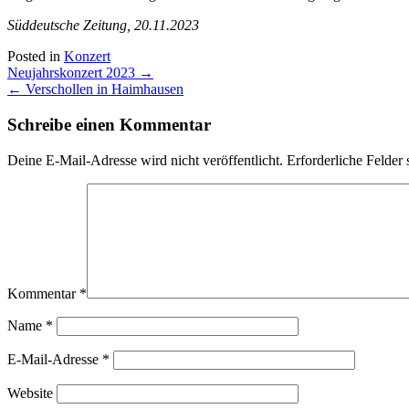
Süddeutsche Zeitung, 20.11.2023
Posted in
Konzert
Post
Neujahrskonzert 2023
→
navigation
←
Verschollen in Haimhausen
Schreibe einen Kommentar
Deine E-Mail-Adresse wird nicht veröffentlicht.
Erforderliche Felder 
Kommentar
*
Name
*
E-Mail-Adresse
*
Website