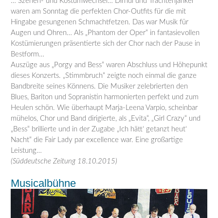
… Szenen- und Kostümwechsel… Dirndl und Trachtenjanker
waren am Sonntag die perfekten Chor-Outfits für die mit
Hingabe gesungenen Schmachtfetzen. Das war Musik für
Augen und Ohren… Als „Phantom der Oper“ in fantasievollen
Kostümierungen präsentierte sich der Chor nach der Pause in
Bestform…
Auszüge aus „Porgy and Bess“ waren Abschluss und Höhepunkt
dieses Konzerts. „Stimmbruch“ zeigte noch einmal die ganze
Bandbreite seines Könnens. Die Musiker zelebrierten den
Blues, Bariton und Sopranistin harmonierten perfekt und zum
Heulen schön. Wie überhaupt Marja-Leena Varpio, scheinbar
mühelos, Chor und Band dirigierte, als „Evita“, „Girl Crazy“ und
„Bess“ brillierte und in der Zugabe „Ich hätt‘ getanzt heut‘
Nacht“ die Fair Lady par excellence war. Eine großartige
Leistung…
(Süddeutsche Zeitung 18.10.2015)
Musicalbühne