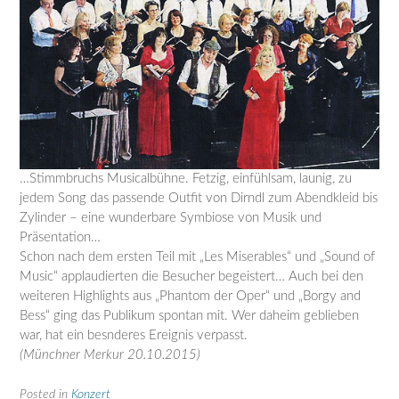
…Stimmbruchs Musicalbühne. Fetzig, einfühlsam, launig, zu
jedem Song das passende Outfit von Dirndl zum Abendkleid bis
Zylinder – eine wunderbare Symbiose von Musik und
Präsentation…
Schon nach dem ersten Teil mit „Les Miserables“ und „Sound of
Music“ applaudierten die Besucher begeistert… Auch bei den
weiteren Highlights aus „Phantom der Oper“ und „Borgy and
Bess“ ging das Publikum spontan mit. Wer daheim geblieben
war, hat ein besnderes Ereignis verpasst.
(Münchner Merkur 20.10.2015)
Posted in
Konzert