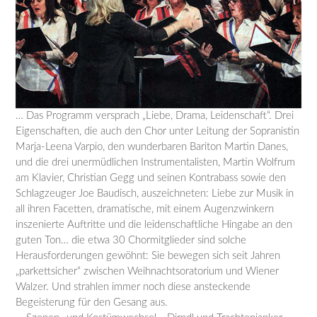
… Das Programm versprach „Liebe, Drama, Leidenschaft“. Drei
Eigenschaften, die auch den Chor unter Leitung der Sopranistin
Marja-Leena Varpio, den wunderbaren Bariton Martin Danes,
und die drei unermüdlichen Instrumentalisten, Martin Wolfrum
am Klavier, Christian Gegg und seinen Kontrabass sowie den
Schlagzeuger Joe Baudisch, auszeichneten: Liebe zur Musik in
all ihren Facetten, dramatische, mit einem Augenzwinkern
inszenierte Auftritte und die leidenschaftliche Hingabe an den
guten Ton… die etwa 30 Chormitglieder sind solche
Herausforderungen gewöhnt: Sie bewegen sich seit Jahren
„parkettsicher“ zwischen Weihnachtsoratorium und Wiener
Walzer. Und strahlen immer noch diese ansteckende
Begeisterung für den Gesang aus.