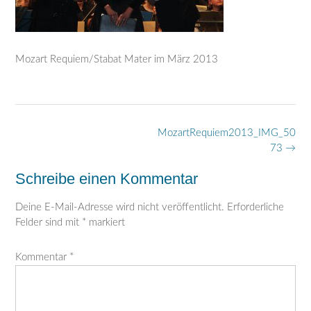
Mozart Requiem/Stabat Mater im März 2013
Post
MozartRequiem2013_IMG_50
navigation
73
→
Schreibe einen Kommentar
Deine E-Mail-Adresse wird nicht veröffentlicht.
Erforderliche
Felder sind mit
*
markiert
Kommentar
*