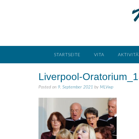
STARTSEITE
VITA
AKTIVIT
Liverpool-Oratorium_
Posted on
9. September 2021
by
MLVwp