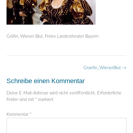
Gräfin, Wiener Blut, Freies Landestheater Bayern
Post
Graefin_WienerBlut
→
navigation
Schreibe einen Kommentar
Deine E-Mail-Adresse wird nicht veröffentlicht.
Erforderliche
Felder sind mit
*
markiert
Kommentar
*