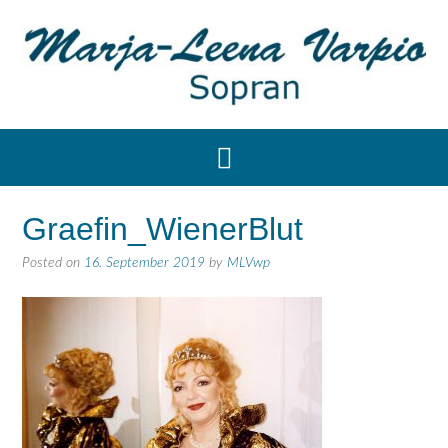
Graefin_WienerBlut
Posted on
16. September 2019
by
MLVwp