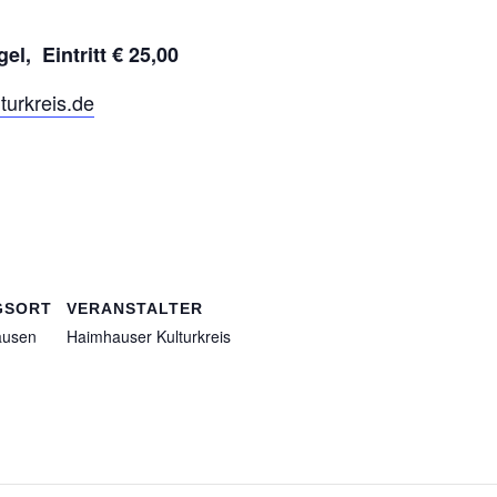
l, Eintritt € 25,00
urkreis.de
GSORT
VERANSTALTER
ausen
Haimhauser Kulturkreis