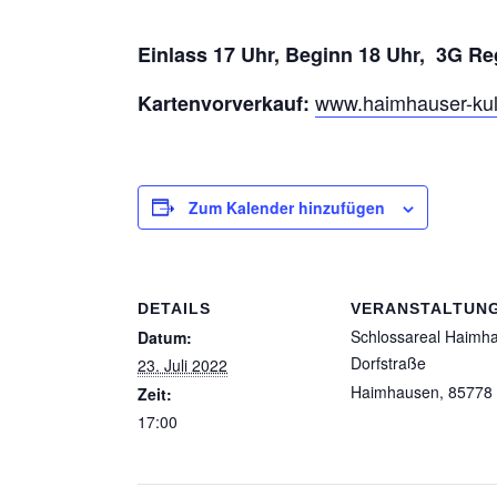
Einlass 17 Uhr, Beginn 18 Uhr, 3G Rege
www.haimhauser-kult
Kartenvorverkauf:
Zum Kalender hinzufügen
DETAILS
VERANSTALTUN
Schlossareal Haimh
Datum:
Dorfstraße
23. Juli 2022
Haimhausen
,
85778
Zeit:
17:00