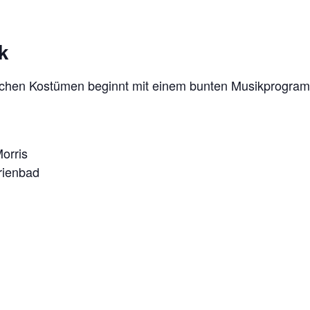
k
ischen Kostümen beginnt mit einem bunten Musikprogra
orris
rienbad