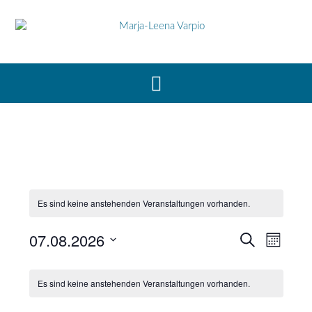
Es sind keine anstehenden Veranstaltungen vorhanden.
Veranst
Veran
07.08.2026
Suche
Monat
Ansic
Suche
Datum
Navig
Kalender
und
wählen.
Es sind keine anstehenden Veranstaltungen vorhanden.
von
Ansichte
Veranstaltungen