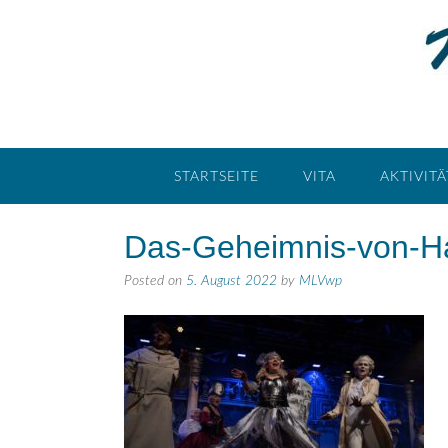
STARTSEITE
VITA
AKTIVIT
Das-Geheimnis-von-
Posted on
5. August 2022
by
MLVwp