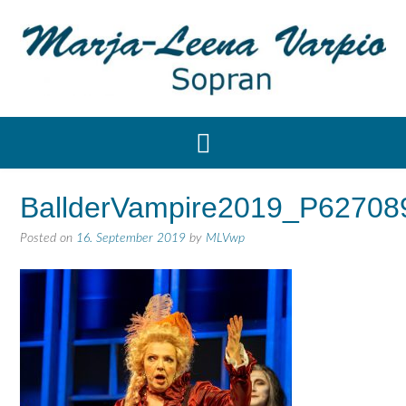
BallderVampire2019_P62708
Posted on
16. September 2019
by
MLVwp