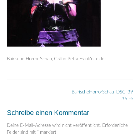
Bairische Horror Schau, Gräfin Petra Frank'n'felder
Post
BairischeHorrorSchau_DSC_39
navigation
36
→
Schreibe einen Kommentar
Deine E-Mail-Adresse wird nicht veröffentlicht.
Erforderliche
Felder sind mit
*
markiert