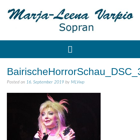
BairischeHorrorSchau_DSC_
Posted on
16. September 2019
by
MLVwp