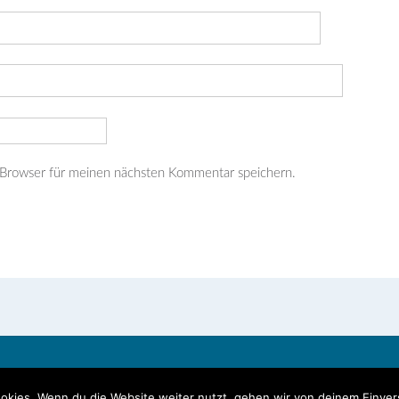
 Browser für meinen nächsten Kommentar speichern.
okies. Wenn du die Website weiter nutzt, gehen wir von deinem Einver