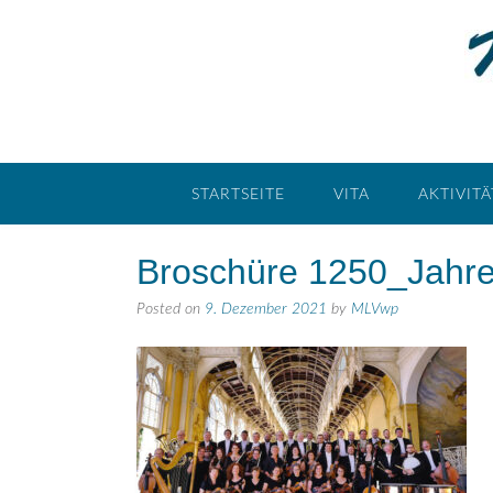
STARTSEITE
VITA
AKTIVIT
Broschüre 1250_Jahr
Posted on
9. Dezember 2021
by
MLVwp