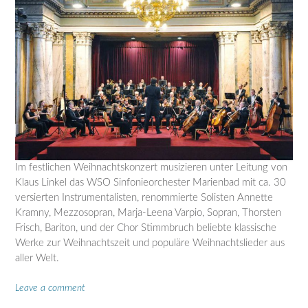
Im festlichen Weihnachtskonzert musizieren unter Leitung von
Klaus Linkel das WSO Sinfonieorchester Marienbad mit ca. 30
versierten Instrumentalisten, renommierte Solisten Annette
Kramny, Mezzosopran, Marja-Leena Varpio, Sopran, Thorsten
Frisch, Bariton, und der Chor Stimmbruch beliebte klassische
Werke zur Weihnachtszeit und populäre Weihnachtslieder aus
aller Welt.
Leave a comment